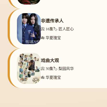
非遗传承人
📀 16集
🏷️ 匠人匠心
🎋 华夏瑰宝
戏曲大观
📀 30集
🏷️ 梨园风华
🎋 华夏瑰宝