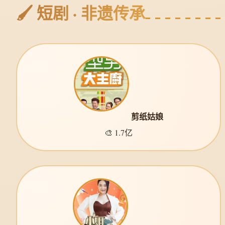
🖌️ 短剧 · 非遗传承
剪纸姑娘
🎨 1.7亿