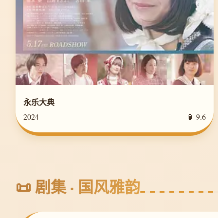
永乐大典
2024
🏮 9.6
📜 剧集 · 国风雅韵