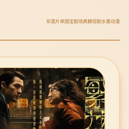
非遗片单
国宝剧场
典籍短剧
水墨动漫