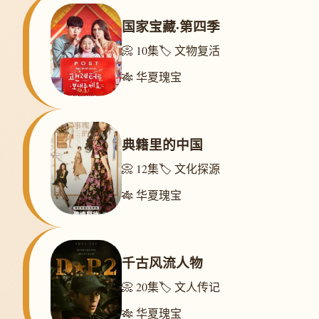
国家宝藏·第四季
📀 10集
🏷️ 文物复活
🎋 华夏瑰宝
典籍里的中国
📀 12集
🏷️ 文化探源
🎋 华夏瑰宝
千古风流人物
📀 20集
🏷️ 文人传记
🎋 华夏瑰宝