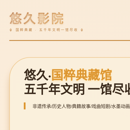
悠久影院
🏮 国粹典藏 · 五千年文明一馆尽收 🏮
悠久·
国粹典藏馆
五千年文明 一馆尽
非遗传承/历史人物/典籍故事/戏曲短剧/水墨