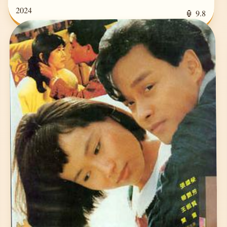
2024
🏮 9.8