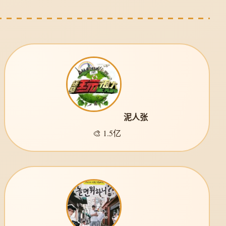
泥人张
🎨 1.5亿