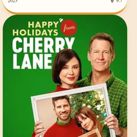
2025
🏮 9.7